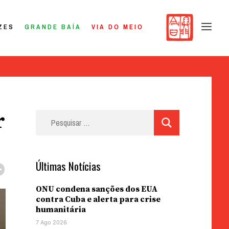
ZES
GRANDE BAÍA
VIA DO MEIO
r
Pesquisar
por:
Últimas Notícias
ONU condena sanções dos EUA
contra Cuba e alerta para crise
humanitária
7 Ago 2026