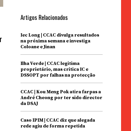
Artigos Relacionados
Iec Long | CCAC divulga resultados
r
na próxima semana e investiga
Coloane e Jinan
Ilha Verde | CCAC legitima
proprietário, mas critica IC e
DSSOPT por falhas na protecção
CCAC | Kou Meng Pok atira farpas a
André Cheong por ter sido director
da DSAJ
Caso IPIM | CCAC diz que alegada
rede agiu de forma repetida
e