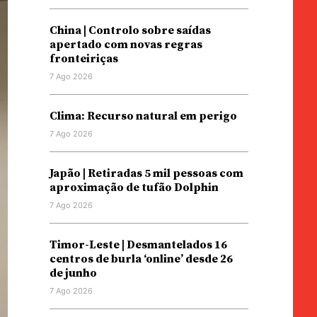
China | Controlo sobre saídas
apertado com novas regras
fronteiriças
7 Ago 2026
Clima: Recurso natural em perigo
7 Ago 2026
Japão | Retiradas 5 mil pessoas com
aproximação de tufão Dolphin
7 Ago 2026
Timor-Leste | Desmantelados 16
centros de burla ‘online’ desde 26
de junho
7 Ago 2026