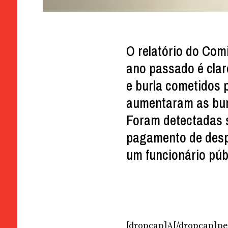
O relatório do Com
ano passado é clar
e burla cometidos 
aumentaram as burl
Foram detectadas 
pagamento de desp
um funcionário púb
[dropcap]A[/dropcap]pes