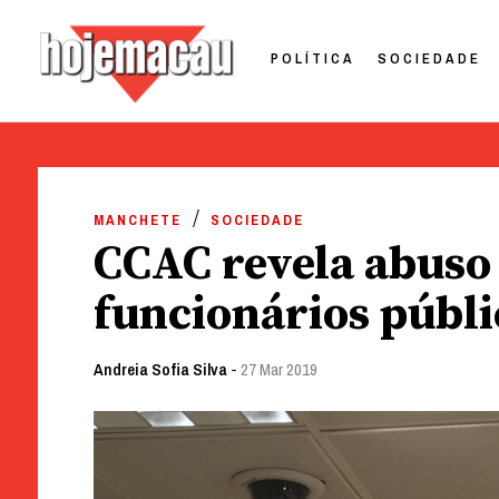
POLÍTICA
SOCIEDADE
Hoje Macau
Jornal em Língua Portuguesa
Skip
to
MANCHETE
SOCIEDADE
content
CCAC revela abuso
funcionários públi
Andreia Sofia Silva
-
27 Mar 2019