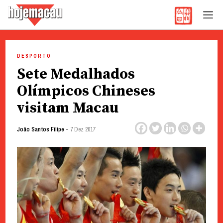
Hoje Macau
Jornal em Língua Portuguesa
Skip
to
DESPORTO
content
Sete Medalhados
Olímpicos Chineses
visitam Macau
-
João Santos Filipe
7 Dez 2017