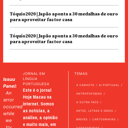
Tóquio2020 | Japão aponta a 30 medalhas de ouro
para aproveitar factor casa
Tóquio2020 | Japão aponta a 30 medalhas de ouro
para aproveitar factor casa
JORNAL EM
TEMAS
Issuu
LÍNGUA
PORTUGUESA
Panel:
A CANHOTA
AI PORTUGAL
Este é o jornal
An
ANTROPOFOBIAS
Hoje Macau na
error
internet. Somos
A OUTRA FACE
occurred
as notícias, a
ARTES, LETRAS E IDEIAS
while
análise, a opinião
we
BREVES
CARTOGRAFIAS
e muito mais, em
try
CARTOGRAFIAS