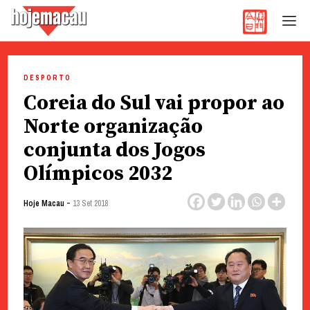
Hoje Macau
Jornal em Língua Portuguesa
Skip
to
DESPORTO
content
Coreia do Sul vai propor ao
Norte organização
conjunta dos Jogos
Olímpicos 2032
-
Hoje Macau
13 Set 2018