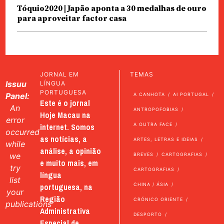
Tóquio2020 | Japão aponta a 30 medalhas de ouro
para aproveitar factor casa
JORNAL EM
TEMAS
Issuu
LÍNGUA
PORTUGUESA
Panel:
A CANHOTA
AI PORTUGAL
Este é o jornal
An
ANTROPOFOBIAS
Hoje Macau na
error
internet. Somos
A OUTRA FACE
occurred
as notícias, a
ARTES, LETRAS E IDEIAS
while
análise, a opinião
we
BREVES
CARTOGRAFIAS
e muito mais, em
try
CARTOGRAFIAS
língua
list
portuguesa, na
CHINA / ÁSIA
your
Região
CRÓNICO ORIENTE
publications
Administrativa
DESPORTO
Especial de