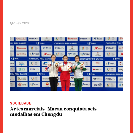
2 Fev 2026
POLÍTICA
Após distinção Lawrence Ho
destacou investimentos não jogo
SOCIEDADE
Artes marciais | Macau conquista seis
medalhas em Chengdu