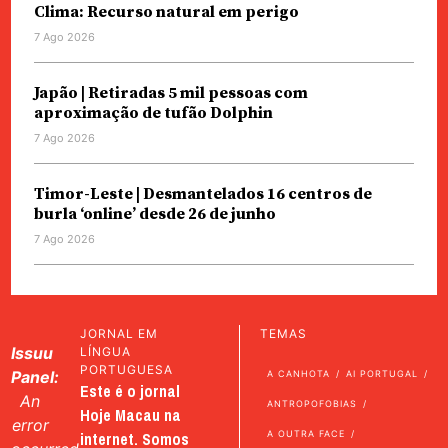
Clima: Recurso natural em perigo
7 Ago 2026
Japão | Retiradas 5 mil pessoas com
aproximação de tufão Dolphin
7 Ago 2026
Timor-Leste | Desmantelados 16 centros de
burla ‘online’ desde 26 de junho
7 Ago 2026
JORNAL EM
TEMAS
Issuu
LÍNGUA
PORTUGUESA
Panel:
A CANHOTA
AI PORTUGAL
Este é o jornal
An
ANTROPOFOBIAS
Hoje Macau na
error
internet. Somos
A OUTRA FACE