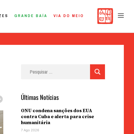
ZES
GRANDE BAÍA
VIA DO MEIO
Pesquisar
por:
Últimas Notícias
ONU condena sanções dos EUA
contra Cuba e alerta para crise
humanitária
7 Ago 2026