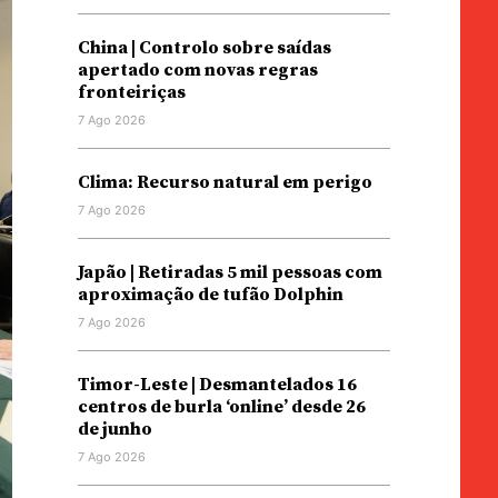
China | Controlo sobre saídas
apertado com novas regras
fronteiriças
7 Ago 2026
Clima: Recurso natural em perigo
7 Ago 2026
Japão | Retiradas 5 mil pessoas com
aproximação de tufão Dolphin
7 Ago 2026
Timor-Leste | Desmantelados 16
centros de burla ‘online’ desde 26
de junho
7 Ago 2026