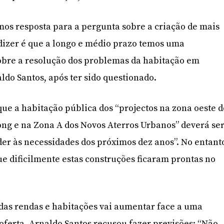
os resposta para a pergunta sobre a criação de mais
dizer é que a longo e médio prazo temos uma
sobre a resolução dos problemas da habitação em
do Santos, após ter sido questionado.
ue a habitação pública dos “projectos na zona oeste d
ong e na Zona A dos Novos Aterros Urbanos” deverá se
der às necessidades dos próximos dez anos”. No entant
ue dificilmente estas construções ficaram prontas no
das rendas e habitações vai aumentar face a uma
oferta, Arnaldo Santos recusou fazer previsões: “Não