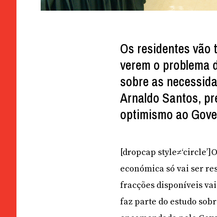
Os residentes vão 
verem o problema d
sobre as necessid
Arnaldo Santos, pr
optimismo ao Gov
[dropcap style≠‘circle’]
económica só vai ser re
fracções disponíveis vai
faz parte do estudo sob