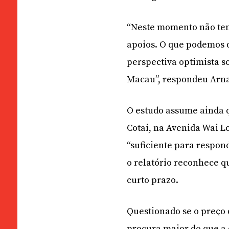
“Neste momento não tem
apoios. O que podemos 
perspectiva optimista 
Macau”, respondeu Arnal
O estudo assume ainda q
Cotai, na Avenida Wai L
“suficiente para respon
o relatório reconhece q
curto prazo.
Questionado se o preço 
procura maior do que a 