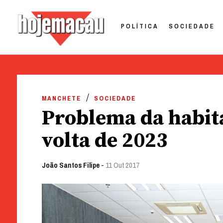
POLÍTICA
SOCIEDADE
Hoje Macau
Jornal em Língua Portuguesa
Skip
to
MANCHETE
SOCIEDADE
content
Problema da habita
volta de 2023
João Santos Filipe
-
11 Out 2017