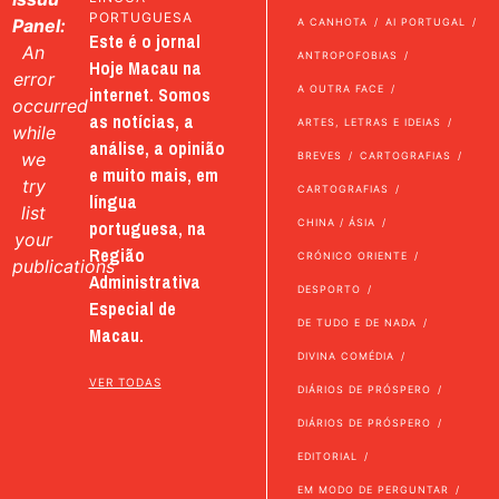
PORTUGUESA
Panel:
A CANHOTA
AI PORTUGAL
Este é o jornal
An
ANTROPOFOBIAS
Hoje Macau na
error
internet. Somos
A OUTRA FACE
occurred
as notícias, a
ARTES, LETRAS E IDEIAS
while
análise, a opinião
we
BREVES
CARTOGRAFIAS
e muito mais, em
try
CARTOGRAFIAS
língua
list
portuguesa, na
CHINA / ÁSIA
your
Região
CRÓNICO ORIENTE
publications
Administrativa
DESPORTO
Especial de
DE TUDO E DE NADA
Macau.
DIVINA COMÉDIA
VER TODAS
DIÁRIOS DE PRÓSPERO
DIÁRIOS DE PRÓSPERO
EDITORIAL
EM MODO DE PERGUNTAR