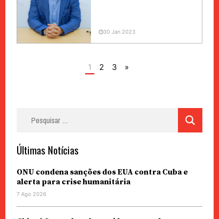
30 Jan 2023
1
2
3
»
Pesquisar
por:
Últimas Notícias
ONU condena sanções dos EUA contra Cuba e
alerta para crise humanitária
7 Ago 2026