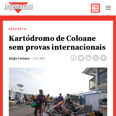
Hoje Macau
Jornal em Língua Portuguesa
Skip
to
DESPORTO
content
Kartódromo de Coloane
sem provas internacionais
-
Sérgio Fonseca
3 Fev 2016