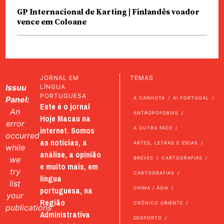
GP Internacional de Karting | Finlandês voador
vence em Coloane
JORNAL EM
TEMAS
Issuu
LÍNGUA
PORTUGUESA
Panel:
A CANHOTA
AI PORTUGAL
Este é o jornal
An
ANTROPOFOBIAS
Hoje Macau na
error
internet. Somos
A OUTRA FACE
occurred
as notícias, a
ARTES, LETRAS E IDEIAS
while
análise, a opinião
we
BREVES
CARTOGRAFIAS
e muito mais, em
try
CARTOGRAFIAS
língua
list
portuguesa, na
CHINA / ÁSIA
your
Região
CRÓNICO ORIENTE
publications
Administrativa
DESPORTO