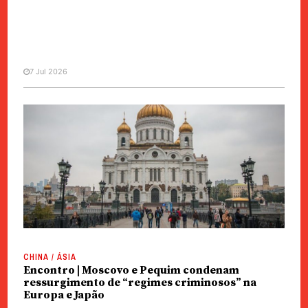
7 Jul 2026
CHINA / ÁSIA
MANCHETE
Defesa | China e Rússia iniciam
exercícios conjuntos no mar
Amarelo e no Pacífico
CHINA / ÁSIA
Encontro | Moscovo e Pequim condenam
ressurgimento de “regimes criminosos” na
Europa e Japão