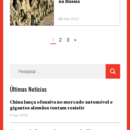
na Rússia
9 Mar 2022
1
2
3
»
Pesquisar
por:
Últimas Notícias
China lança ofensiva no mercado automóvel e
gigantes alemães tentam resistir
6 Ago 2026