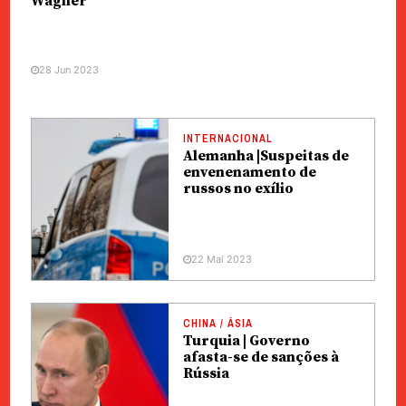
Wagner
28 Jun 2023
INTERNACIONAL
Alemanha |Suspeitas de
envenenamento de
russos no exílio
22 Mai 2023
CHINA / ÁSIA
Turquia | Governo
afasta-se de sanções à
Rússia