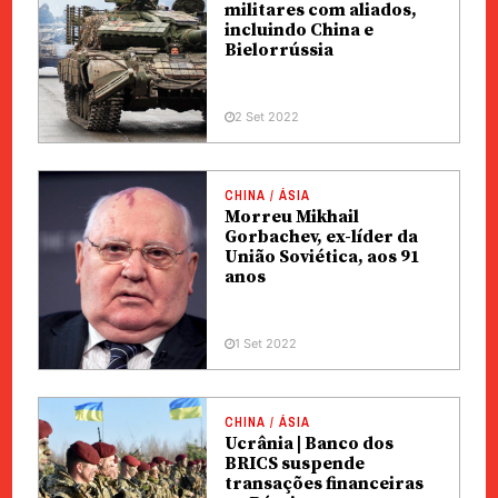
militares com aliados,
incluindo China e
Bielorrússia
2 Set 2022
CHINA / ÁSIA
Morreu Mikhail
Gorbachev, ex-líder da
União Soviética, aos 91
anos
1 Set 2022
CHINA / ÁSIA
Ucrânia | Banco dos
BRICS suspende
transações financeiras