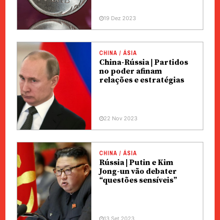
19 Dez 2023
CHINA / ÁSIA
China-Rússia | Partidos
no poder afinam
relações e estratégias
22 Nov 2023
CHINA / ÁSIA
Rússia | Putin e Kim
Jong-un vão debater
“questões sensíveis”
13 Set 2023