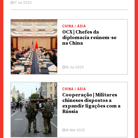
17 Jul 2025
CHINA / ÁSIA
OCX | Chefes da
diplomacia reúnem-se
na China
16 Jul 2025
CHINA / ÁSIA
Cooperação | Militares
chineses dispostos a
expandir ligações com a
Rússia
16 Mai 2025