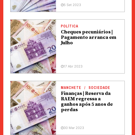
5 Set 2023
POLÍTICA
Cheques pecuniários |
Pagamento arranca em
Julho
17 Abr 2023
MANCHETE
SOCIEDADE
Finanças | Reserva da
RAEM regressa a
ganhos após 5 anos de
perdas
30 Mar 2023