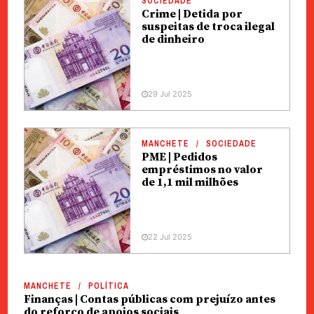
SOCIEDADE
Crime | Detida por
suspeitas de troca ilegal
de dinheiro
29 Jul 2025
MANCHETE
SOCIEDADE
PME | Pedidos
empréstimos no valor
de 1,1 mil milhões
22 Jul 2025
MANCHETE
POLÍTICA
Finanças | Contas públicas com prejuízo antes
do reforço de apoios sociais