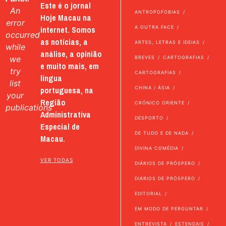
Este é o jornal
An
ANTROPOFOBIAS
Hoje Macau na
error
internet. Somos
A OUTRA FACE
occurred
as notícias, a
ARTES, LETRAS E IDEIAS
while
análise, a opinião
we
BREVES
CARTOGRAFIAS
e muito mais, em
try
CARTOGRAFIAS
língua
list
portuguesa, na
CHINA / ÁSIA
your
Região
CRÓNICO ORIENTE
publications
Administrativa
DESPORTO
Especial de
DE TUDO E DE NADA
Macau.
DIVINA COMÉDIA
VER TODAS
DIÁRIOS DE PRÓSPERO
DIÁRIOS DE PRÓSPERO
EDITORIAL
EM MODO DE PERGUNTAR
ENTREVISTA
ESTENDAIS