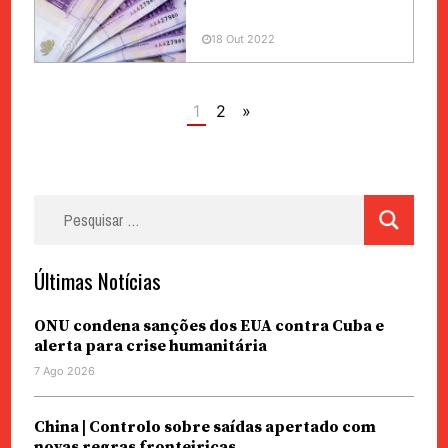
18 Out 2022
1
2
»
Pesquisar
por:
Últimas Notícias
ONU condena sanções dos EUA contra Cuba e
alerta para crise humanitária
7 Ago 2026
China | Controlo sobre saídas apertado com
novas regras fronteiriças