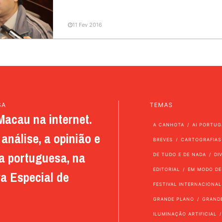
11 Fev 2016
SA
TEMAS
Macau na internet.
A CANHOTA
AI PORTUG
análise, a opinião e
BREVES
CARTOGRAFIAS
a portuguesa, na
DE TUDO E DE NADA
DI
EDITORIAL
EM MODO DE
a Especial de
FESTIVAL INTERNACIONAL
GRANDE PLANO
GRAND
ILUMINAÇÃO ARTIFICIAL