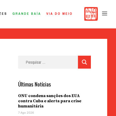
ZES
GRANDE BAÍA
VIA DO MEIO
Pesquisar
por:
Últimas Notícias
ONU condena sanções dos EUA
contra Cuba e alerta para crise
humanitária
7 Ago 2026