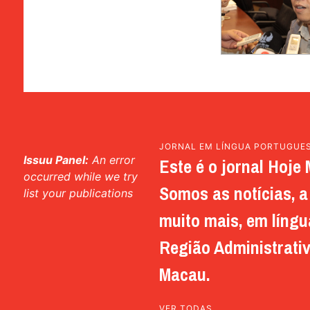
JORNAL EM LÍNGUA PORTUGUE
Issuu Panel:
An error
Este é o jornal Hoje 
occurred while we try
Somos as notícias, a 
list your publications
muito mais, em língu
Região Administrativ
Macau.
VER TODAS