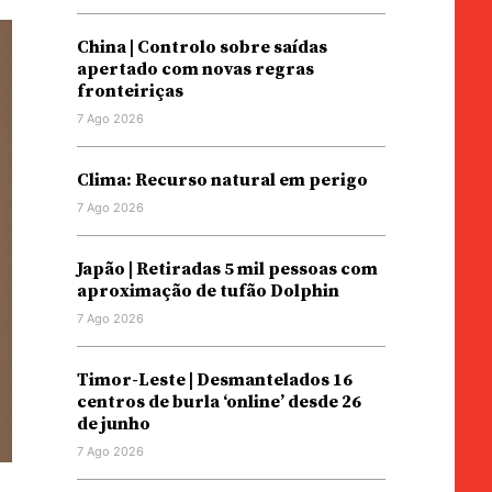
China | Controlo sobre saídas
apertado com novas regras
fronteiriças
7 Ago 2026
Clima: Recurso natural em perigo
7 Ago 2026
Japão | Retiradas 5 mil pessoas com
aproximação de tufão Dolphin
7 Ago 2026
Timor-Leste | Desmantelados 16
centros de burla ‘online’ desde 26
de junho
7 Ago 2026