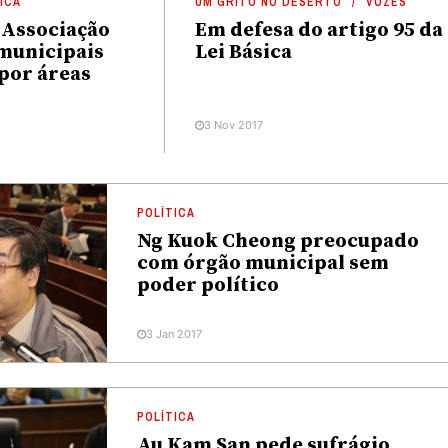
ICA
UM GRITO NO DESERTO
VOZES
 Associação
Em defesa do artigo 95 da
municipais
Lei Básica
por áreas
3 Nov 2017
POLÍTICA
Ng Kuok Cheong preocupado
com órgão municipal sem
poder político
3 Jan 2017
POLÍTICA
Au Kam San pede sufrágio