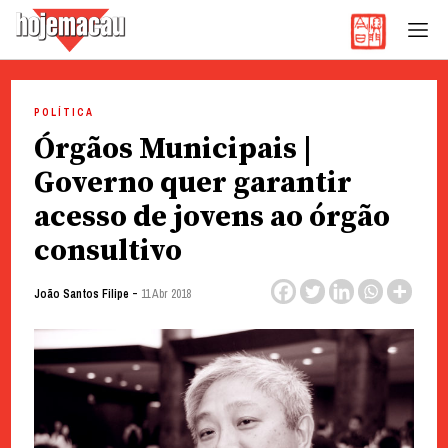
Hoje Macau
Jornal em Língua Portuguesa
Skip
to
POLÍTICA
content
Órgãos Municipais |
Governo quer garantir
acesso de jovens ao órgão
consultivo
-
João Santos Filipe
11 Abr 2018