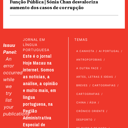
Função Pública | Sónia Chan desvaloriza
aumento dos casos de corrupção
JORNAL EM
TEMAS
Issuu
LÍNGUA
PORTUGUESA
Panel:
A CANHOTA
AI PORTUGAL
Este é o jornal
An
ANTROPOFOBIAS
Hoje Macau na
error
internet. Somos
A OUTRA FACE
occurred
as notícias, a
ARTES, LETRAS E IDEIAS
while
análise, a opinião
we
BREVES
CARTOGRAFIAS
e muito mais, em
try
CARTOGRAFIAS
língua
list
portuguesa, na
CHINA / ÁSIA
your
Região
CRÓNICO ORIENTE
publications
Administrativa
DESPORTO
Especial de