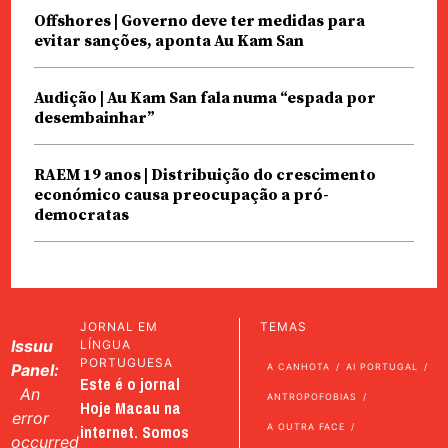
Offshores | Governo deve ter medidas para
evitar sanções, aponta Au Kam San
Audição | Au Kam San fala numa “espada por
desembainhar”
RAEM 19 anos | Distribuição do crescimento
económico causa preocupação a pró-
democratas
JORNAL EM
TEMAS
Issuu
LÍNGUA
PORTUGUESA
Panel:
A CANHOTA
AI PORTUGAL
Este é o jornal
An
ANTROPOFOBIAS
Hoje Macau na
error
internet. Somos
A OUTRA FACE
occurred