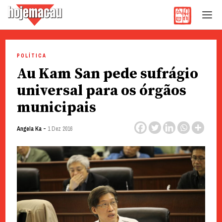
Hoje Macau
Jornal em Língua Portuguesa
Skip
to
POLÍTICA
content
Au Kam San pede sufrágio
universal para os órgãos
municipais
-
Angela Ka
1 Dez 2016