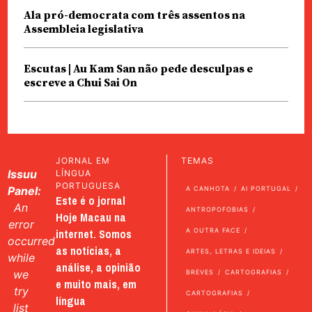
Ala pró-democrata com três assentos na
Assembleia legislativa
Escutas | Au Kam San não pede desculpas e
escreve a Chui Sai On
JORNAL EM
TEMAS
Issuu
LÍNGUA
PORTUGUESA
Panel:
A CANHOTA
AI PORTUGAL
Este é o jornal
An
ANTROPOFOBIAS
Hoje Macau na
error
internet. Somos
A OUTRA FACE
occurred
as notícias, a
ARTES, LETRAS E IDEIAS
while
análise, a opinião
we
BREVES
CARTOGRAFIAS
e muito mais, em
try
CARTOGRAFIAS
língua
list