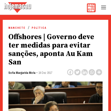
Hoje Macau
Jornal em Língua Portuguesa
Skip
to
MANCHETE
POLÍTICA
content
Offshores | Governo deve
ter medidas para evitar
sanções, aponta Au Kam
San
-
Sofia Margarida Mota
19 Dez 2017