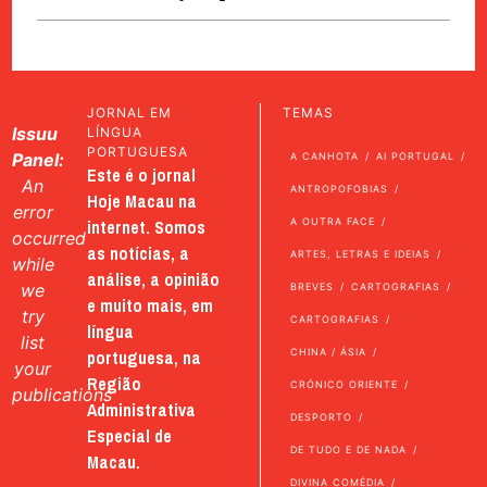
JORNAL EM
TEMAS
Issuu
LÍNGUA
PORTUGUESA
Panel:
A CANHOTA
AI PORTUGAL
Este é o jornal
An
ANTROPOFOBIAS
Hoje Macau na
error
internet. Somos
A OUTRA FACE
occurred
as notícias, a
ARTES, LETRAS E IDEIAS
while
análise, a opinião
we
BREVES
CARTOGRAFIAS
e muito mais, em
try
CARTOGRAFIAS
língua
list
portuguesa, na
CHINA / ÁSIA
your
Região
CRÓNICO ORIENTE
publications
Administrativa
DESPORTO
Especial de
DE TUDO E DE NADA
Macau.
DIVINA COMÉDIA