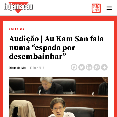
Hoje Macau
Jornal em Língua Portuguesa
Skip
to
POLÍTICA
content
Audição | Au Kam San fala
numa “espada por
desembainhar”
-
Diana do Mar
19 Dez 2018