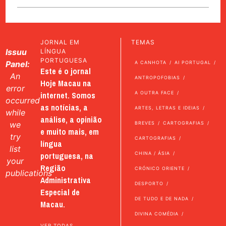
JORNAL EM
TEMAS
Issuu
LÍNGUA
PORTUGUESA
Panel:
A CANHOTA
AI PORTUGAL
Este é o jornal
An
ANTROPOFOBIAS
Hoje Macau na
error
internet. Somos
A OUTRA FACE
occurred
as notícias, a
ARTES, LETRAS E IDEIAS
while
análise, a opinião
we
BREVES
CARTOGRAFIAS
e muito mais, em
try
CARTOGRAFIAS
língua
list
portuguesa, na
CHINA / ÁSIA
your
Região
CRÓNICO ORIENTE
publications
Administrativa
DESPORTO
Especial de
DE TUDO E DE NADA
Macau.
DIVINA COMÉDIA
VER TODAS