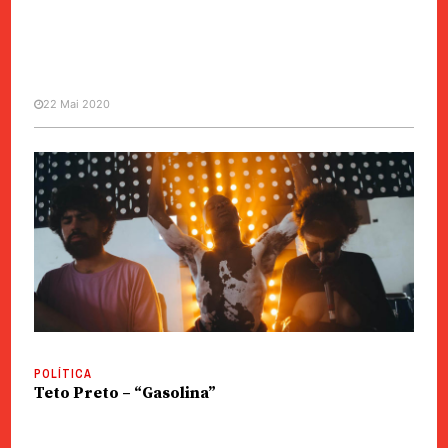
22 Mai 2020
EVENTOS
Música | Burnie, DJ local, lança
EP em editora britânica este
Verão
POLÍTICA
Teto Preto – “Gasolina”