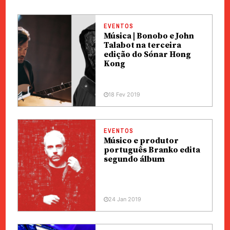
EVENTOS
Música | Bonobo e John
Talabot na terceira
edição do Sónar Hong
Kong
18 Fev 2019
EVENTOS
Músico e produtor
português Branko edita
segundo álbum
24 Jan 2019