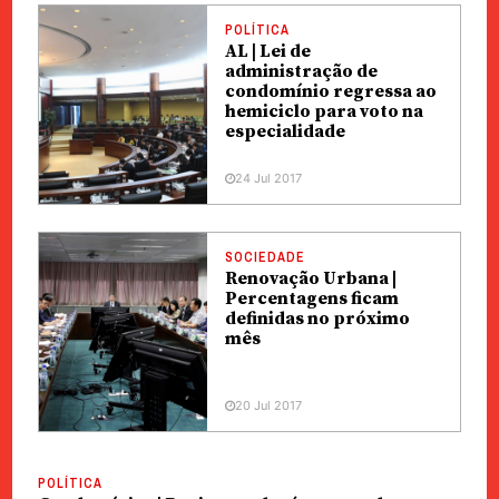
POLÍTICA
AL | Lei de
administração de
condomínio regressa ao
hemiciclo para voto na
especialidade
24 Jul 2017
SOCIEDADE
Renovação Urbana |
Percentagens ficam
definidas no próximo
mês
20 Jul 2017
POLÍTICA