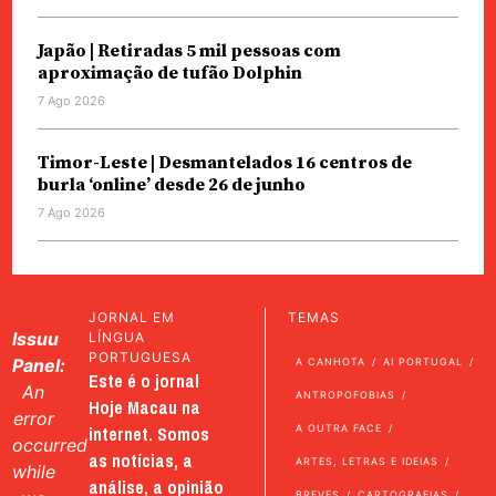
Japão | Retiradas 5 mil pessoas com
aproximação de tufão Dolphin
7 Ago 2026
Timor-Leste | Desmantelados 16 centros de
burla ‘online’ desde 26 de junho
7 Ago 2026
JORNAL EM
TEMAS
Issuu
LÍNGUA
PORTUGUESA
Panel:
A CANHOTA
AI PORTUGAL
Este é o jornal
An
ANTROPOFOBIAS
Hoje Macau na
error
internet. Somos
A OUTRA FACE
occurred
as notícias, a
ARTES, LETRAS E IDEIAS
while
análise, a opinião
BREVES
CARTOGRAFIAS