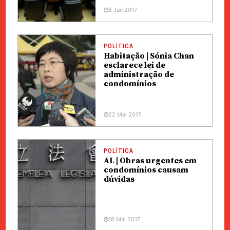
8 Jun 2017
POLÍTICA
Habitação | Sónia Chan
esclarece lei de
administração de
condomínios
22 Mai 2017
POLÍTICA
AL | Obras urgentes em
condomínios causam
dúvidas
18 Mai 2017