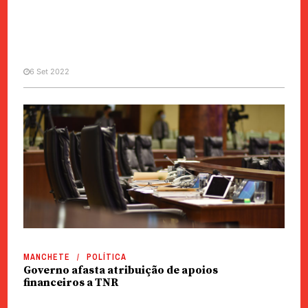
6 Set 2022
MANCHETE
POLÍTICA
Inquérito | Pedidos cheque e
cartão de consumo na próxima
ronda de apoios
MANCHETE
POLÍTICA
Governo afasta atribuição de apoios
financeiros a TNR