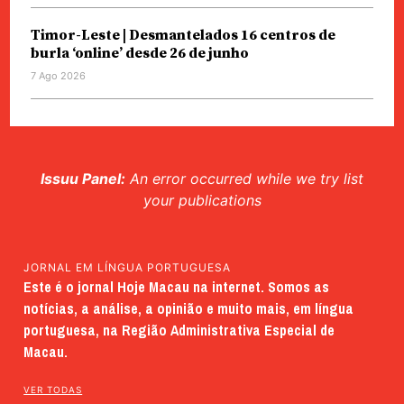
Timor-Leste | Desmantelados 16 centros de
burla ‘online’ desde 26 de junho
7 Ago 2026
Issuu Panel:
An error occurred while we try list
your publications
JORNAL EM LÍNGUA PORTUGUESA
Este é o jornal Hoje Macau na internet. Somos as
notícias, a análise, a opinião e muito mais, em língua
portuguesa, na Região Administrativa Especial de
Macau.
VER TODAS