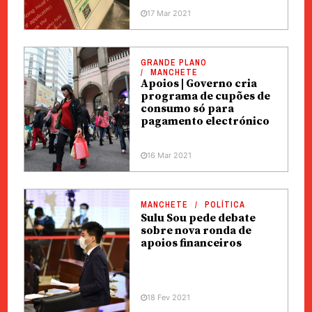
17 Mar 2021
GRANDE PLANO
MANCHETE
Apoios | Governo cria
programa de cupões de
consumo só para
pagamento electrónico
16 Mar 2021
MANCHETE
POLÍTICA
Sulu Sou pede debate
sobre nova ronda de
apoios financeiros
18 Fev 2021