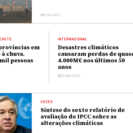
6 Jul 2023
CHETE
INTERNACIONAL
 províncias em
Desastres climáticos
 à chuva.
causaram perdas de quas
 mil pessoas
4.000M€ nos últimos 50
anos
23 Mai 2023
VOZES
Síntese do sexto relatório de
avaliação do IPCC sobre as
alterações climáticas