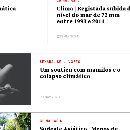
CHINA / ÁSIA
mática
Clima | Registada subida 
nível do mar de 72 mm
entre 1993 e 2011
23 Abr 2024
SEXANÁLISE
VOZES
Um soutien com mamilos e o
colapso climático
1 Nov 2023
CHINA / ÁSIA
Sudeste Asiático | Menos de