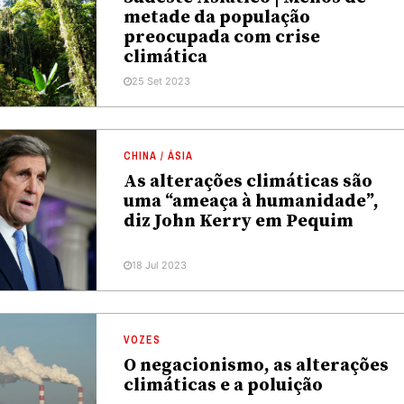
metade da população
preocupada com crise
climática
25 Set 2023
CHINA / ÁSIA
As alterações climáticas são
uma “ameaça à humanidade”,
diz John Kerry em Pequim
18 Jul 2023
VOZES
O negacionismo, as alterações
climáticas e a poluição