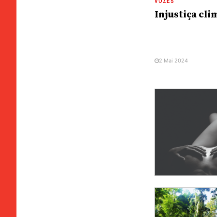
VOZES
Injustiça cli
2 Mai 2024