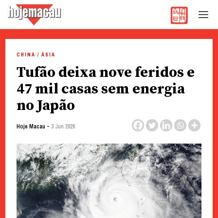
Hoje Macau
Jornal em Língua Portuguesa
Skip
to
CHINA / ÁSIA
content
Tufão deixa nove feridos e
47 mil casas sem energia
no Japão
-
Hoje Macau
3 Jun 2026