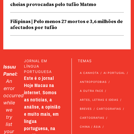
cheias provocadas pelo tufão Matmo
Filipinas | Pelo menos 27 mortos e 3,6 milhões de
afectados por tufão
JORNAL EM
TEMAS
Issuu
LÍNGUA
PORTUGUESA
Panel:
A CANHOTA
AI PORTUGAL
Este é o jornal
An
ANTROPOFOBIAS
Hoje Macau na
error
internet. Somos
A OUTRA FACE
occurred
as notícias, a
ARTES, LETRAS E IDEIAS
while
análise, a opinião
we
BREVES
CARTOGRAFIAS
e muito mais, em
try
CARTOGRAFIAS
língua
list
portuguesa, na
CHINA / ÁSIA
your