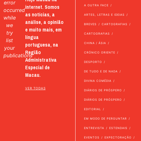
error
internet. Somos
A OUTRA FACE
occurred
as notícias, a
ARTES, LETRAS E IDEIAS
while
análise, a opinião
we
BREVES
CARTOGRAFIAS
e muito mais, em
try
CARTOGRAFIAS
língua
list
portuguesa, na
CHINA / ÁSIA
your
Região
CRÓNICO ORIENTE
publications
Administrativa
DESPORTO
Especial de
DE TUDO E DE NADA
Macau.
DIVINA COMÉDIA
VER TODAS
DIÁRIOS DE PRÓSPERO
DIÁRIOS DE PRÓSPERO
EDITORIAL
EM MODO DE PERGUNTAR
ENTREVISTA
ESTENDAIS
EVENTOS
EXPECTORAÇÃO