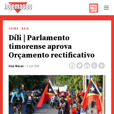
Hoje Macau
Jornal em Língua Portuguesa
Skip
to
CHINA / ÁSIA
content
Díli | Parlamento
timorense aprova
Orçamento rectificativo
-
Hoje Macau
3 Jun 2026