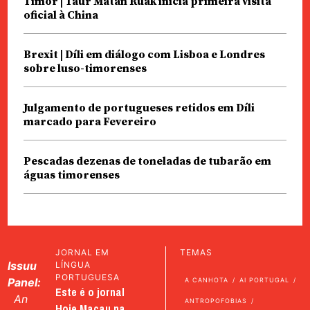
Timor | Taur Matan Ruak inicia primeira visita
oficial à China
Brexit | Díli em diálogo com Lisboa e Londres
sobre luso-timorenses
Julgamento de portugueses retidos em Díli
marcado para Fevereiro
Pescadas dezenas de toneladas de tubarão em
águas timorenses
JORNAL EM
TEMAS
Issuu
LÍNGUA
PORTUGUESA
Panel:
A CANHOTA
AI PORTUGAL
Este é o jornal
An
ANTROPOFOBIAS
Hoje Macau na