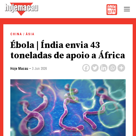
Hoje Macau
Jornal em Língua Portuguesa
Skip
to
CHINA / ÁSIA
content
Ébola | Índia envia 43
toneladas de apoio a África
-
Hoje Macau
3 Jun 2026