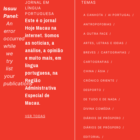
JORNAL EM
TEMAS
Issuu
LÍNGUA
PORTUGUESA
Panel:
A CANHOTA
AI PORTUGAL
Este é o jornal
An
ANTROPOFOBIAS
Hoje Macau na
error
internet. Somos
A OUTRA FACE
occurred
as notícias, a
ARTES, LETRAS E IDEIAS
while
análise, a opinião
we
BREVES
CARTOGRAFIAS
e muito mais, em
try
CARTOGRAFIAS
língua
list
portuguesa, na
CHINA / ÁSIA
your
Região
CRÓNICO ORIENTE
publications
Administrativa
DESPORTO
Especial de
DE TUDO E DE NADA
Macau.
DIVINA COMÉDIA
VER TODAS
DIÁRIOS DE PRÓSPERO
DIÁRIOS DE PRÓSPERO
EDITORIAL