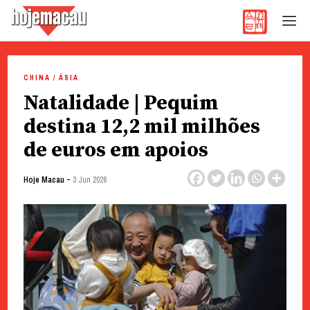
Hoje Macau
Jornal em Língua Portuguesa
Skip
to
CHINA / ÁSIA
content
Natalidade | Pequim
destina 12,2 mil milhões
de euros em apoios
-
Hoje Macau
3 Jun 2026