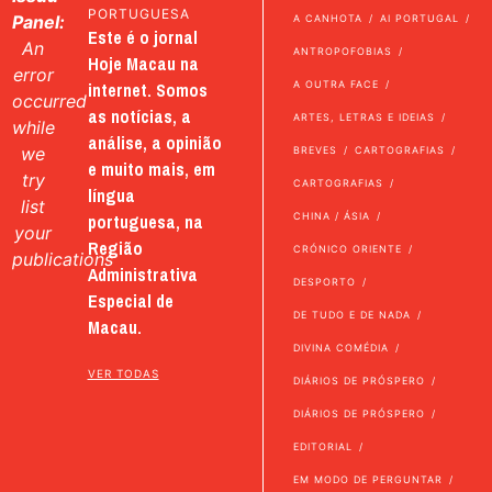
PORTUGUESA
Panel:
A CANHOTA
AI PORTUGAL
Este é o jornal
An
ANTROPOFOBIAS
Hoje Macau na
error
internet. Somos
A OUTRA FACE
occurred
as notícias, a
ARTES, LETRAS E IDEIAS
while
análise, a opinião
we
BREVES
CARTOGRAFIAS
e muito mais, em
try
CARTOGRAFIAS
língua
list
portuguesa, na
CHINA / ÁSIA
your
Região
CRÓNICO ORIENTE
publications
Administrativa
DESPORTO
Especial de
DE TUDO E DE NADA
Macau.
DIVINA COMÉDIA
VER TODAS
DIÁRIOS DE PRÓSPERO
DIÁRIOS DE PRÓSPERO
EDITORIAL
EM MODO DE PERGUNTAR