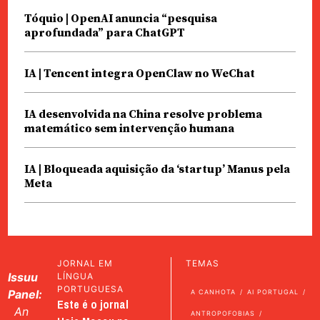
Tóquio | OpenAI anuncia “pesquisa
aprofundada” para ChatGPT
IA | Tencent integra OpenClaw no WeChat
IA desenvolvida na China resolve problema
matemático sem intervenção humana
IA | Bloqueada aquisição da ‘startup’ Manus pela
Meta
JORNAL EM
TEMAS
Issuu
LÍNGUA
PORTUGUESA
Panel:
A CANHOTA
AI PORTUGAL
Este é o jornal
An
ANTROPOFOBIAS