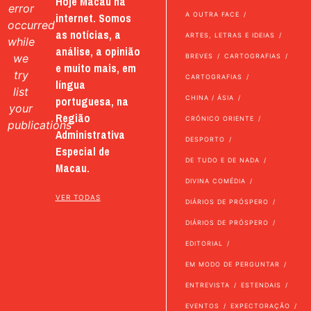
Hoje Macau na
error
internet. Somos
A OUTRA FACE
occurred
as notícias, a
ARTES, LETRAS E IDEIAS
while
análise, a opinião
we
BREVES
CARTOGRAFIAS
e muito mais, em
try
CARTOGRAFIAS
língua
list
portuguesa, na
CHINA / ÁSIA
your
Região
CRÓNICO ORIENTE
publications
Administrativa
DESPORTO
Especial de
DE TUDO E DE NADA
Macau.
DIVINA COMÉDIA
VER TODAS
DIÁRIOS DE PRÓSPERO
DIÁRIOS DE PRÓSPERO
EDITORIAL
EM MODO DE PERGUNTAR
ENTREVISTA
ESTENDAIS
EVENTOS
EXPECTORAÇÃO