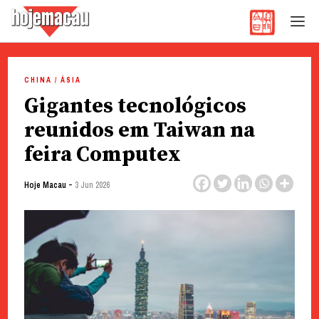
Hoje Macau
Jornal em Língua Portuguesa
Skip
to
CHINA / ÁSIA
content
Gigantes tecnológicos
reunidos em Taiwan na
feira Computex
-
Hoje Macau
3 Jun 2026