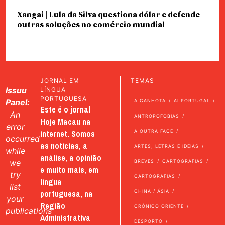
Xangai | Lula da Silva questiona dólar e defende
outras soluções no comércio mundial
JORNAL EM
TEMAS
Issuu
LÍNGUA
PORTUGUESA
Panel:
A CANHOTA
AI PORTUGAL
Este é o jornal
An
ANTROPOFOBIAS
Hoje Macau na
error
internet. Somos
A OUTRA FACE
occurred
as notícias, a
ARTES, LETRAS E IDEIAS
while
análise, a opinião
we
BREVES
CARTOGRAFIAS
e muito mais, em
try
CARTOGRAFIAS
língua
list
portuguesa, na
CHINA / ÁSIA
your
Região
CRÓNICO ORIENTE
publications
Administrativa
DESPORTO