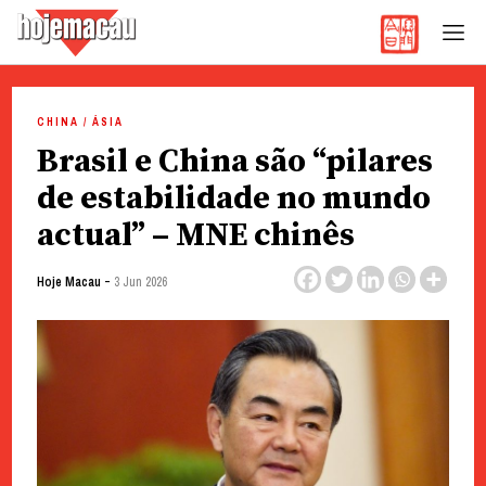
Hoje Macau
Jornal em Língua Portuguesa
Skip
to
CHINA / ÁSIA
content
Brasil e China são “pilares
de estabilidade no mundo
actual” – MNE chinês
-
Hoje Macau
3 Jun 2026