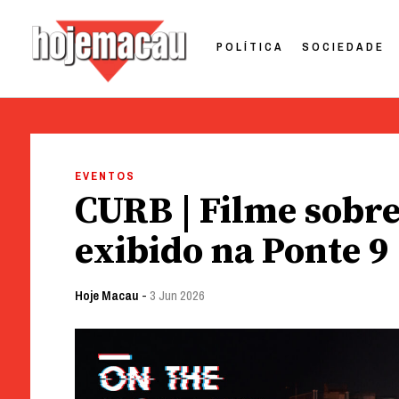
POLÍTICA
SOCIEDADE
Hoje Macau
Jornal em Língua Portuguesa
Skip
to
EVENTOS
content
CURB | Filme sobre 
exibido na Ponte 9
Hoje Macau
-
3 Jun 2026