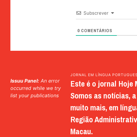
Subscrever
0
COMENTÁRIOS
JORNAL EM LÍNGUA PORTUGUE
Issuu Panel:
An error
Este é o jornal Hoje 
occurred while we try
Somos as notícias, a 
list your publications
muito mais, em língu
Região Administrativ
Macau.