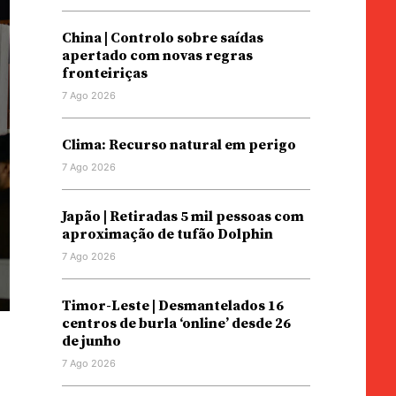
China | Controlo sobre saídas
apertado com novas regras
fronteiriças
7 Ago 2026
Clima: Recurso natural em perigo
7 Ago 2026
Japão | Retiradas 5 mil pessoas com
aproximação de tufão Dolphin
7 Ago 2026
Timor-Leste | Desmantelados 16
centros de burla ‘online’ desde 26
de junho
7 Ago 2026