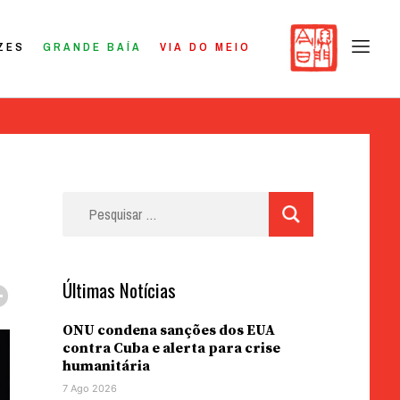
ZES
GRANDE BAÍA
VIA DO MEIO
Pesquisar
por:
Últimas Notícias
ONU condena sanções dos EUA
contra Cuba e alerta para crise
humanitária
7 Ago 2026