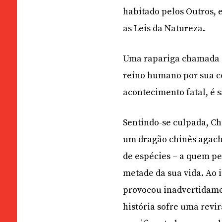
habitado pelos Outros,
as Leis da Natureza.
Uma rapariga chamada C
reino humano por sua c
acontecimento fatal, é 
Sentindo-se culpada, C
um dragão chinês agach
de espécies – a quem pe
metade da sua vida. Ao 
provocou inadvertidamen
história sofre uma revi