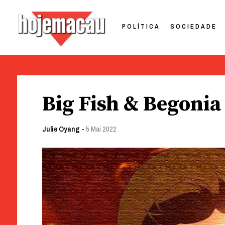
POLÍTICA
SOCIEDADE
Hoje Macau
Jornal em Língua Portuguesa
Skip
to
Big Fish & Begonia
content
Julie Oyang
-
5 Mai 2022