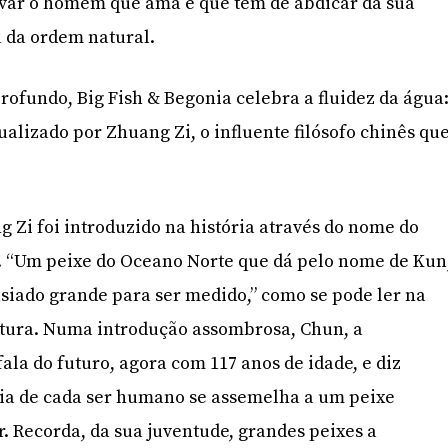
alvar o homem que ama e que tem de abdicar da sua
 da ordem natural.
rofundo, Big Fish & Begonia celebra a fluidez da água
ualizado por Zhuang Zi, o influente filósofo chinês qu
Zi foi introduzido na história através do nome do
. “Um peixe do Oceano Norte que dá pelo nome de Kun
ado grande para ser medido,” como se pode ler na
rtura. Numa introdução assombrosa, Chun, a
ala do futuro, agora com 117 anos de idade, e diz
cia de cada ser humano se assemelha a um peixe
. Recorda, da sua juventude, grandes peixes a