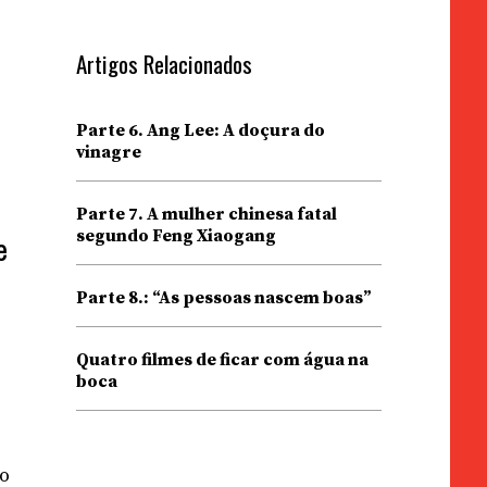
Artigos Relacionados
Parte 6. Ang Lee: A doçura do
vinagre
Parte 7. A mulher chinesa fatal
segundo Feng Xiaogang
e
Parte 8.: “As pessoas nascem boas”
Quatro filmes de ficar com água na
boca
co