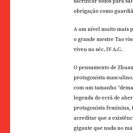
sacrificar todos para s
obrigação como guardiã
A um nível muito mais p
o grande mestre Tao vis
viveu no séc. IV A.C.
O pensamento de Zhuang 
protagonista masculino
com um tamanho “demasi
legenda do ecrã de abe
protagonista feminina, f
acreditar que a existên
gigante que nada no mar