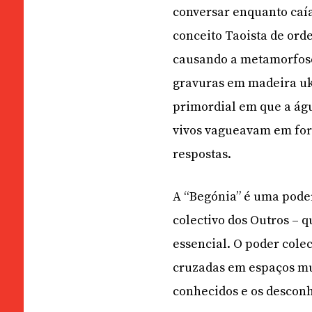
conversar enquanto caí
conceito Taoista de or
causando a metamorfose
gravuras em madeira uk
primordial em que a águ
vivos vagueavam em form
respostas.
A “Begónia” é uma poder
colectivo dos Outros – 
essencial. O poder cole
cruzadas em espaços mu
conhecidos e os descon