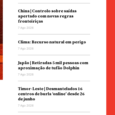
China | Controlo sobre saídas
apertado com novas regras
fronteiriças
7 Ago 2026
Clima: Recurso natural em perigo
7 Ago 2026
Japão | Retiradas 5 mil pessoas com
aproximação de tufão Dolphin
7 Ago 2026
Timor-Leste | Desmantelados 16
centros de burla ‘online’ desde 26
de junho
7 Ago 2026