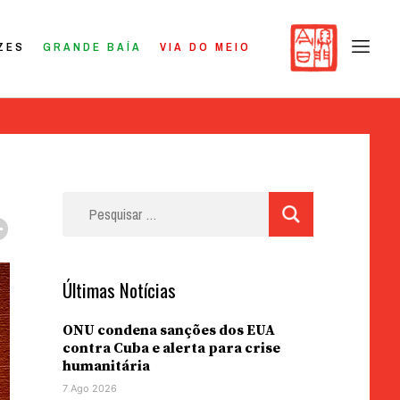
ZES
GRANDE BAÍA
VIA DO MEIO
Pesquisar
por:
Últimas Notícias
ONU condena sanções dos EUA
contra Cuba e alerta para crise
humanitária
7 Ago 2026