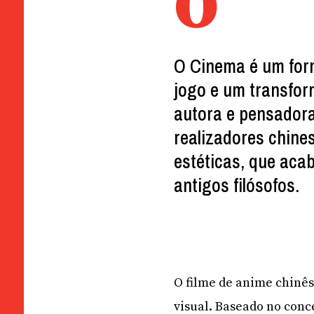
o
O Cinema é um for
jogo e um transfor
autora e pensadora
realizadores chine
estéticas, que aca
antigos filósofos.
O filme de anime chinê
visual. Baseado no con