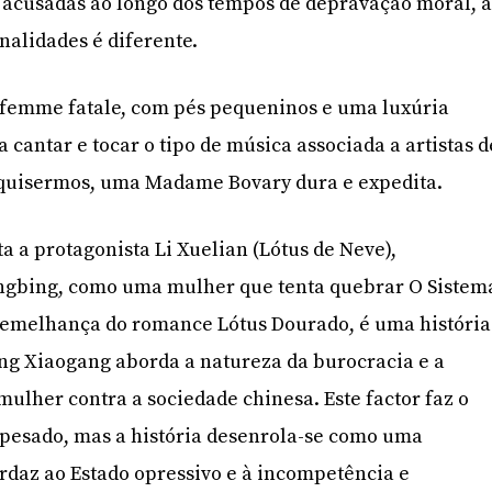
 acusadas ao longo dos tempos de depravação moral, 
nalidades é diferente.
 femme fatale, com pés pequeninos e uma luxúria
a cantar e tocar o tipo de música associada a artistas d
 quisermos, uma Madame Bovary dura e expedita.
ta a protagonista Li Xuelian (Lótus de Neve),
ingbing, como uma mulher que tenta quebrar O Sistem
 semelhança do romance Lótus Dourado, é uma história
Feng Xiaogang aborda a natureza da burocracia e a
mulher contra a sociedade chinesa. Este factor faz o
e pesado, mas a história desenrola-se como uma
rdaz ao Estado opressivo e à incompetência e