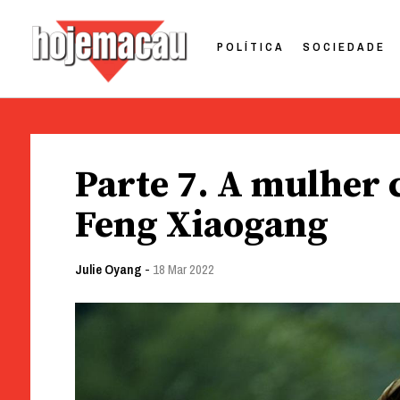
POLÍTICA
SOCIEDADE
Hoje Macau
Jornal em Língua Portuguesa
Skip
to
Parte 7. A mulher 
content
Feng Xiaogang
Julie Oyang
-
18 Mar 2022