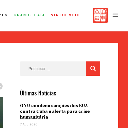
ZES
GRANDE BAÍA
VIA DO MEIO
Pesquisar
por:
Últimas Notícias
ONU condena sanções dos EUA
contra Cuba e alerta para crise
humanitária
7 Ago 2026