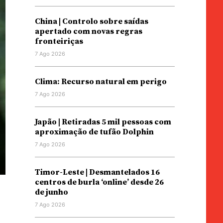
China | Controlo sobre saídas
apertado com novas regras
fronteiriças
7 Ago 2026
Clima: Recurso natural em perigo
7 Ago 2026
Japão | Retiradas 5 mil pessoas com
aproximação de tufão Dolphin
7 Ago 2026
Timor-Leste | Desmantelados 16
centros de burla ‘online’ desde 26
de junho
7 Ago 2026