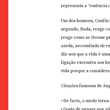
representa a “essência d
Um dos homens, Confúcio
segundo, Buda, reage co
reage como se tivesse p
azeda, necessitada de 
diz-nos que a vida é am
ligação excessiva aos b
vida porque a considera
Citações famosas de An
• De facto, o medo torn
• Gosto de pensar que n