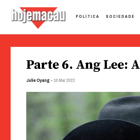
POLÍTICA
SOCIEDADE
Hoje Macau
Jornal em Língua Portuguesa
Skip
to
Parte 6. Ang Lee: 
content
Julie Oyang
-
10 Mar 2022