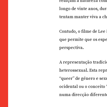
realçam a natureza comp
longo de vinte anos, du
tentam manter viva a c
Contudo, o filme de Lee 
que permite que os esp
perspectiva.
A representação tradic
heterossexual. Esta rep
“queer” de género e sex
ocidental ou o conceito
numa direcção diferent