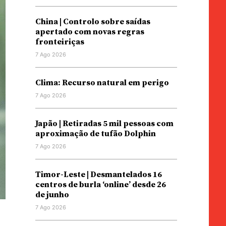
China | Controlo sobre saídas
apertado com novas regras
fronteiriças
7 Ago 2026
Clima: Recurso natural em perigo
7 Ago 2026
Japão | Retiradas 5 mil pessoas com
aproximação de tufão Dolphin
7 Ago 2026
Timor-Leste | Desmantelados 16
centros de burla ‘online’ desde 26
de junho
7 Ago 2026