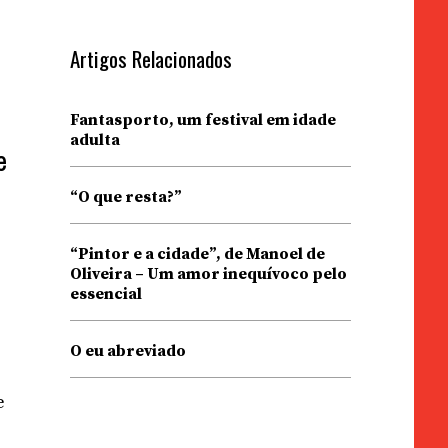
Artigos Relacionados
Fantasporto, um festival em idade
adulta
e
“O que resta?”
“Pintor e a cidade”, de Manoel de
Oliveira – Um amor inequívoco pelo
essencial
O eu abreviado
e