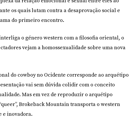
lexa da relação emocional e sexual entre eles ao
rante os quais lutam contra a desaprovação social e
hama do primeiro encontro.
interliga o género western com a filosofia oriental, o
ectadores vejam a homossexualidade sobre uma nova
ional do cowboy no Ocidente corresponde ao arquétipo
resentação vai sem dúvida colidir com o conceito
ualidade. Mas em vez de reproduzir o arquétipo
 “queer”, Brokeback Mountain transporta o western
e e inovadora.