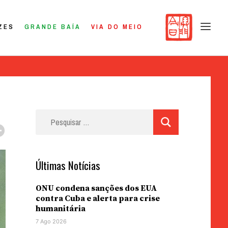
ZES
GRANDE BAÍA
VIA DO MEIO
Pesquisar
por:
Últimas Notícias
ONU condena sanções dos EUA
contra Cuba e alerta para crise
humanitária
7 Ago 2026