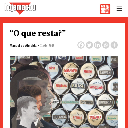
Hoje Macau
Jornal em Língua Portuguesa
Skip
“O que resta?”
to
content
-
Manuel de Almeida
11 Abr 2018