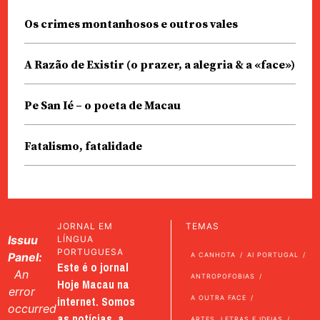
Os crimes montanhosos e outros vales
A Razão de Existir (o prazer, a alegria & a «face»)
Pe San Ié – o poeta de Macau
Fatalismo, fatalidade
JORNAL EM
TEMAS
Issuu
LÍNGUA
PORTUGUESA
Panel:
A CANHOTA
AI PORTUGAL
Este é o jornal
An
ANTROPOFOBIAS
Hoje Macau na
error
internet. Somos
A OUTRA FACE
occurred
as notícias, a
ARTES, LETRAS E IDEIAS