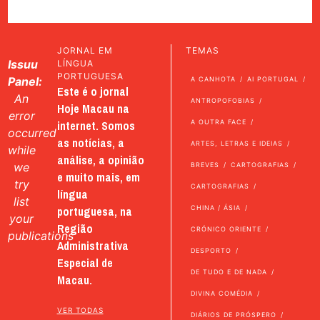
JORNAL EM
TEMAS
Issuu
LÍNGUA
PORTUGUESA
Panel:
A CANHOTA
AI PORTUGAL
Este é o jornal
An
ANTROPOFOBIAS
Hoje Macau na
error
internet. Somos
A OUTRA FACE
occurred
as notícias, a
ARTES, LETRAS E IDEIAS
while
análise, a opinião
we
BREVES
CARTOGRAFIAS
e muito mais, em
try
CARTOGRAFIAS
língua
list
portuguesa, na
CHINA / ÁSIA
your
Região
CRÓNICO ORIENTE
publications
Administrativa
DESPORTO
Especial de
DE TUDO E DE NADA
Macau.
DIVINA COMÉDIA
VER TODAS
DIÁRIOS DE PRÓSPERO