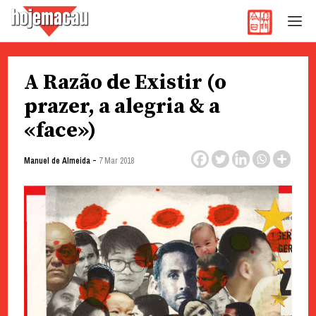
Hoje Macau
Jornal em Língua Portuguesa
Skip
A Razão de Existir (o
to
content
prazer, a alegria & a
«face»)
-
Manuel de Almeida
7 Mar 2018