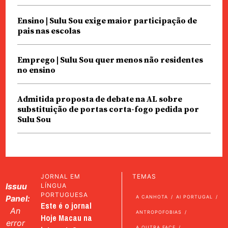
Ensino | Sulu Sou exige maior participação de
pais nas escolas
Emprego | Sulu Sou quer menos não residentes
no ensino
Admitida proposta de debate na AL sobre
substituição de portas corta-fogo pedida por
Sulu Sou
JORNAL EM
TEMAS
Issuu
LÍNGUA
PORTUGUESA
Panel:
A CANHOTA
AI PORTUGAL
Este é o jornal
An
ANTROPOFOBIAS
Hoje Macau na
error
A OUTRA FACE