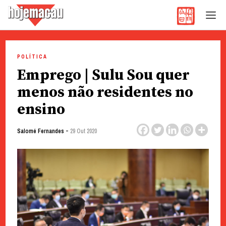
Hoje Macau
Jornal em Língua Portuguesa
Skip
to
POLÍTICA
content
Emprego | Sulu Sou quer
menos não residentes no
ensino
-
Salomé Fernandes
29 Out 2020