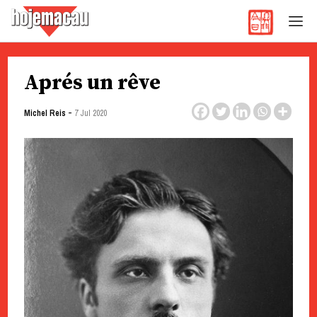
Hoje Macau
Jornal em Língua Portuguesa
Skip
Aprés un rêve
to
content
-
Michel Reis
7 Jul 2020