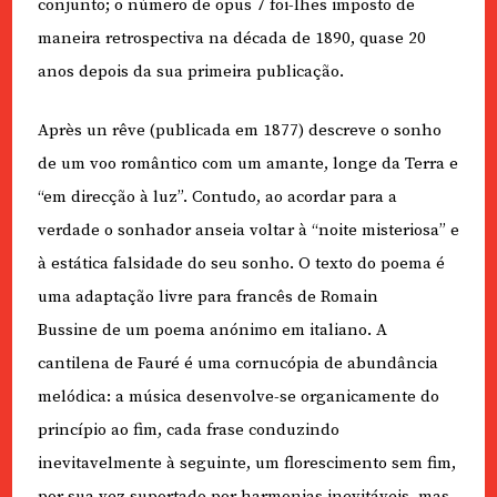
conjunto; o número de opus 7 foi-lhes imposto de
maneira retrospectiva na década de 1890, quase 20
anos depois da sua primeira publicação.
Après un rêve (publicada em 1877) descreve o sonho
de um voo romântico com um amante, longe da Terra e
“em direcção à luz”. Contudo, ao acordar para a
verdade o sonhador anseia voltar à “noite misteriosa” e
à estática falsidade do seu sonho. O texto do poema é
uma adaptação livre para francês de Romain
Bussine de um poema anónimo em italiano. ​A
cantilena de Fauré é uma cornucópia de abundância
melódica: a música desenvolve-se organicamente do
princípio ao fim, cada frase conduzindo
inevitavelmente à seguinte, um florescimento sem fim,
por sua vez suportado por harmonias inevitáveis, mas