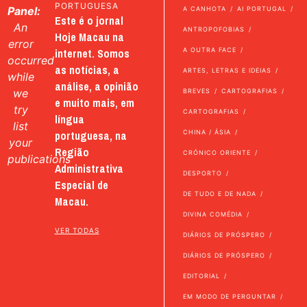
PORTUGUESA
Panel:
A CANHOTA
AI PORTUGAL
Este é o jornal
An
ANTROPOFOBIAS
Hoje Macau na
error
internet. Somos
A OUTRA FACE
occurred
as notícias, a
ARTES, LETRAS E IDEIAS
while
análise, a opinião
we
BREVES
CARTOGRAFIAS
e muito mais, em
try
CARTOGRAFIAS
língua
list
portuguesa, na
CHINA / ÁSIA
your
Região
CRÓNICO ORIENTE
publications
Administrativa
DESPORTO
Especial de
DE TUDO E DE NADA
Macau.
DIVINA COMÉDIA
VER TODAS
DIÁRIOS DE PRÓSPERO
DIÁRIOS DE PRÓSPERO
EDITORIAL
EM MODO DE PERGUNTAR