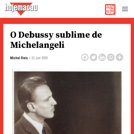
Hoje Macau
Jornal em Língua Portuguesa
Skip
O Debussy sublime de
to
content
Michelangeli
-
Michel Reis
21 Jan 2020