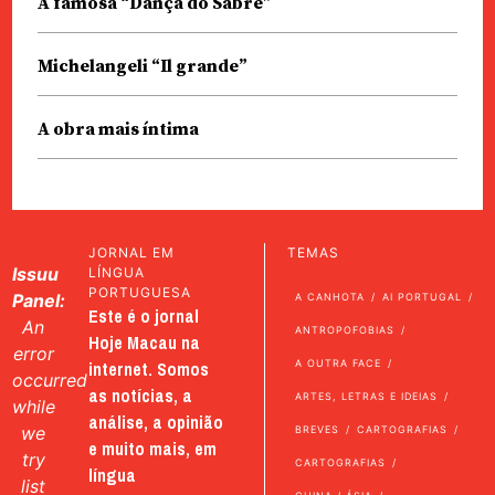
A famosa “Dança do Sabre”
Michelangeli “Il grande”
A obra mais íntima
JORNAL EM
TEMAS
Issuu
LÍNGUA
PORTUGUESA
Panel:
A CANHOTA
AI PORTUGAL
Este é o jornal
An
ANTROPOFOBIAS
Hoje Macau na
error
internet. Somos
A OUTRA FACE
occurred
as notícias, a
ARTES, LETRAS E IDEIAS
while
análise, a opinião
we
BREVES
CARTOGRAFIAS
e muito mais, em
try
CARTOGRAFIAS
língua
list