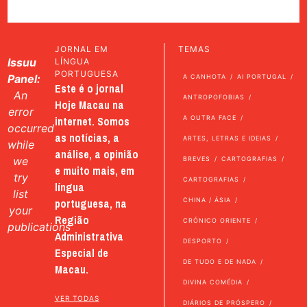
JORNAL EM
TEMAS
Issuu
LÍNGUA
PORTUGUESA
Panel:
A CANHOTA
AI PORTUGAL
Este é o jornal
An
ANTROPOFOBIAS
Hoje Macau na
error
internet. Somos
A OUTRA FACE
occurred
as notícias, a
ARTES, LETRAS E IDEIAS
while
análise, a opinião
we
BREVES
CARTOGRAFIAS
e muito mais, em
try
CARTOGRAFIAS
língua
list
portuguesa, na
CHINA / ÁSIA
your
Região
CRÓNICO ORIENTE
publications
Administrativa
DESPORTO
Especial de
DE TUDO E DE NADA
Macau.
DIVINA COMÉDIA
VER TODAS
DIÁRIOS DE PRÓSPERO