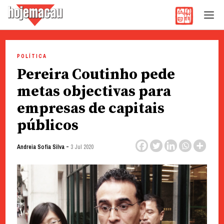
Hoje Macau
Jornal em Língua Portuguesa
Skip
to
POLÍTICA
content
Pereira Coutinho pede
metas objectivas para
empresas de capitais
públicos
-
Andreia Sofia Silva
3 Jul 2020