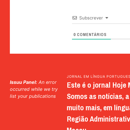
Subscrever
0
COMENTÁRIOS
JORNAL EM LÍNGUA PORTUGUE
Issuu Panel:
An error
Este é o jornal Hoje 
occurred while we try
Somos as notícias, a 
list your publications
muito mais, em língu
Região Administrativ