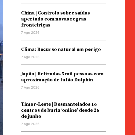
China | Controlo sobre saídas
apertado com novas regras
fronteiriças
7 Ago 2026
Clima: Recurso natural em perigo
7 Ago 2026
Japão | Retiradas 5 mil pessoas com
aproximação de tufão Dolphin
7 Ago 2026
Timor-Leste | Desmantelados 16
centros de burla ‘online’ desde 26
de junho
7 Ago 2026