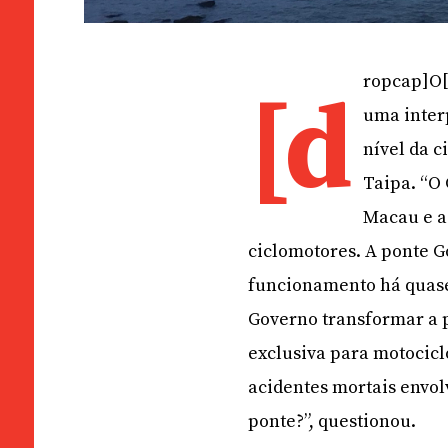
ropcap]O[
[d
uma inter
nível da c
Taipa. “O
Macau e a 
ciclomotores. A ponte 
funcionamento há quase 
Governo transformar a
exclusiva para motociclo
acidentes mortais envol
ponte?”, questionou.