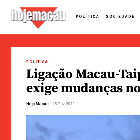
POLÍTICA
SOCIEDADE
Hoje Macau
Jornal em Língua Portuguesa
Skip
to
POLÍTICA
content
Ligação Macau-Taip
exige mudanças no
Hoje Macau
-
18 Dez 2019