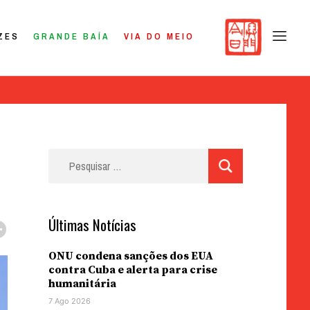
ZES
GRANDE BAÍA
VIA DO MEIO
Pesquisar
por:
Últimas Notícias
ONU condena sanções dos EUA
contra Cuba e alerta para crise
humanitária
7 Ago 2026