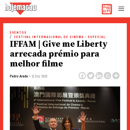
Hoje Macau
Jornal em Língua Portuguesa
Skip
to
EVENTOS
FESTIVAL INTERNACIONAL DE CINEMA - ESPECIAL
content
IFFAM | Give me Liberty
arrecada prémio para
melhor filme
-
Pedro Arede
11 Dez 2019