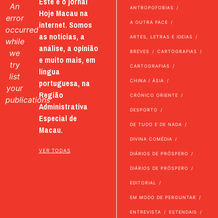
Este é o jornal
An
ANTROPOFOBIAS
Hoje Macau na
error
internet. Somos
A OUTRA FACE
occurred
as notícias, a
ARTES, LETRAS E IDEIAS
while
análise, a opinião
we
BREVES
CARTOGRAFIAS
e muito mais, em
try
CARTOGRAFIAS
língua
list
portuguesa, na
CHINA / ÁSIA
your
Região
CRÓNICO ORIENTE
publications
Administrativa
DESPORTO
Especial de
DE TUDO E DE NADA
Macau.
DIVINA COMÉDIA
VER TODAS
DIÁRIOS DE PRÓSPERO
DIÁRIOS DE PRÓSPERO
EDITORIAL
EM MODO DE PERGUNTAR
ENTREVISTA
ESTENDAIS