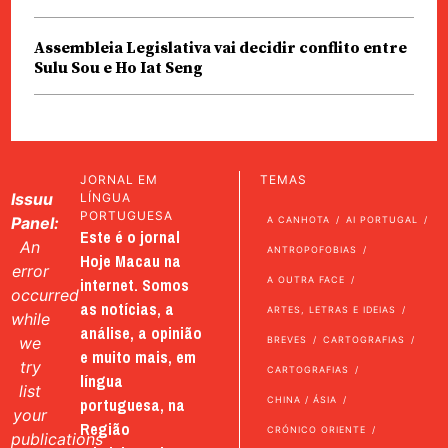
Assembleia Legislativa vai decidir conflito entre
Sulu Sou e Ho Iat Seng
JORNAL EM
TEMAS
Issuu
LÍNGUA
PORTUGUESA
Panel:
A CANHOTA
AI PORTUGAL
Este é o jornal
An
ANTROPOFOBIAS
Hoje Macau na
error
internet. Somos
A OUTRA FACE
occurred
as notícias, a
ARTES, LETRAS E IDEIAS
while
análise, a opinião
we
BREVES
CARTOGRAFIAS
e muito mais, em
try
CARTOGRAFIAS
língua
list
portuguesa, na
CHINA / ÁSIA
your
Região
CRÓNICO ORIENTE
publications