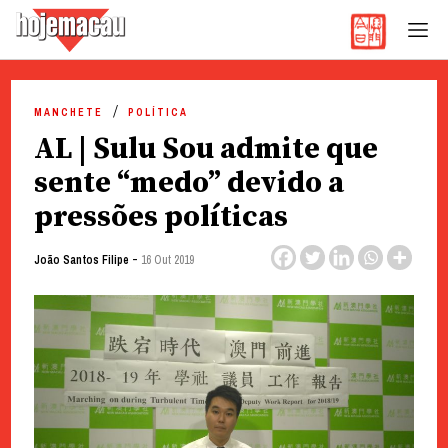
Hoje Macau
Jornal em Língua Portuguesa
Skip
to
MANCHETE
POLÍTICA
content
AL | Sulu Sou admite que
sente “medo” devido a
pressões políticas
-
João Santos Filipe
16 Out 2019