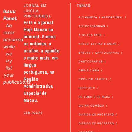
JORNAL EM
TEMAS
Issuu
LÍNGUA
PORTUGUESA
Panel:
A CANHOTA
AI PORTUGAL
Este é o jornal
An
ANTROPOFOBIAS
Hoje Macau na
error
internet. Somos
A OUTRA FACE
occurred
as notícias, a
ARTES, LETRAS E IDEIAS
while
análise, a opinião
we
BREVES
CARTOGRAFIAS
e muito mais, em
try
CARTOGRAFIAS
língua
list
portuguesa, na
CHINA / ÁSIA
your
Região
CRÓNICO ORIENTE
publications
Administrativa
DESPORTO
Especial de
DE TUDO E DE NADA
Macau.
DIVINA COMÉDIA
VER TODAS
DIÁRIOS DE PRÓSPERO
DIÁRIOS DE PRÓSPERO