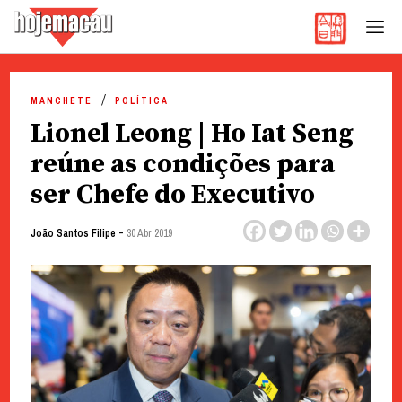
Hoje Macau
Jornal em Língua Portuguesa
Skip
to
MANCHETE
POLÍTICA
content
Lionel Leong | Ho Iat Seng
reúne as condições para
ser Chefe do Executivo
-
João Santos Filipe
30 Abr 2019