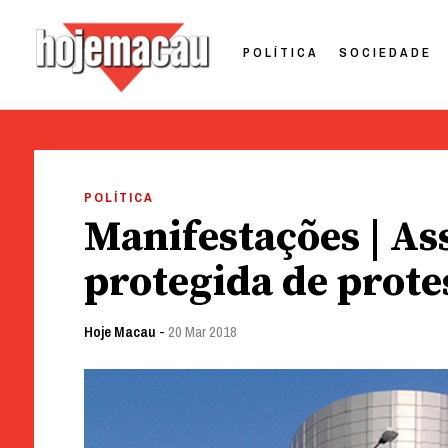
POLÍTICA
SOCIEDADE
Hoje Macau
Jornal em Língua Portuguesa
Skip
to
POLÍTICA
content
Manifestações | As
protegida de prote
Hoje Macau
-
20 Mar 2018