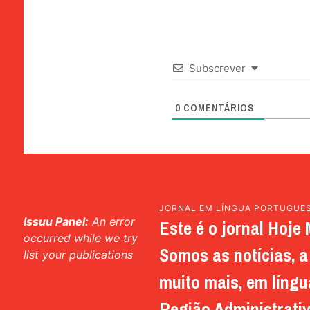
Subscrever
0
COMENTÁRIOS
JORNAL EM LÍNGUA PORTUGUE
Issuu Panel:
An error
Este é o jornal Hoje 
occurred while we try
Somos as notícias, a 
list your publications
muito mais, em língu
Região Administrativ