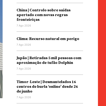
China | Controlo sobre saídas
apertado com novas regras
fronteiriças
7 Ago 2026
Clima: Recurso natural em perigo
7 Ago 2026
Japão | Retiradas 5 mil pessoas com
aproximação de tufão Dolphin
7 Ago 2026
Timor-Leste | Desmantelados 16
centros de burla ‘online’ desde 26
de junho
7 Ago 2026