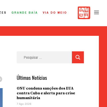
ZES
GRANDE BAÍA
VIA DO MEIO
Pesquisar
por:
Últimas Notícias
ONU condena sanções dos EUA
contra Cuba e alerta para crise
humanitária
7 Ago 2026