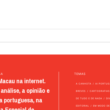
SA
TEMAS
Macau na internet.
A CANHOTA
AI PORTUG
análise, a opinião e
BREVES
CARTOGRAFIAS
a portuguesa, na
DE TUDO E DE NADA
DI
EDITORIAL
EM MODO DE
a Especial de