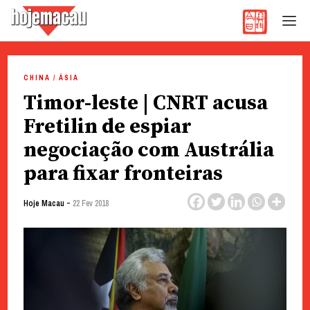
Hoje Macau
Jornal em Língua Portuguesa
Skip
to
CHINA / ÁSIA
content
Timor-leste | CNRT acusa
Fretilin de espiar
negociação com Austrália
para fixar fronteiras
-
Hoje Macau
22 Fev 2018