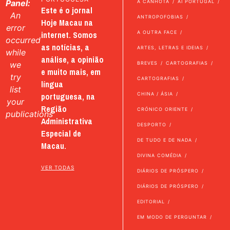
Panel:
A CANHOTA
AI PORTUGAL
Este é o jornal
An
ANTROPOFOBIAS
Hoje Macau na
error
internet. Somos
A OUTRA FACE
occurred
as notícias, a
ARTES, LETRAS E IDEIAS
while
análise, a opinião
we
BREVES
CARTOGRAFIAS
e muito mais, em
try
CARTOGRAFIAS
língua
list
portuguesa, na
CHINA / ÁSIA
your
Região
CRÓNICO ORIENTE
publications
Administrativa
DESPORTO
Especial de
DE TUDO E DE NADA
Macau.
DIVINA COMÉDIA
VER TODAS
DIÁRIOS DE PRÓSPERO
DIÁRIOS DE PRÓSPERO
EDITORIAL
EM MODO DE PERGUNTAR