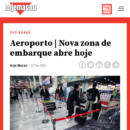
Hoje Macau
Jornal em Língua Portuguesa
Skip
to
SOCIEDADE
content
Aeroporto | Nova zona de
embarque abre hoje
-
Hoje Macau
12 Fev 2018