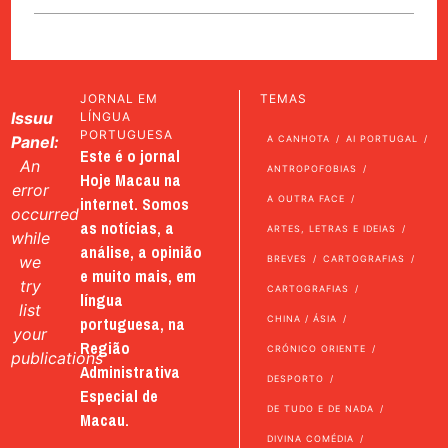
JORNAL EM
TEMAS
Issuu
LÍNGUA
PORTUGUESA
Panel:
A CANHOTA
AI PORTUGAL
Este é o jornal
An
ANTROPOFOBIAS
Hoje Macau na
error
internet. Somos
A OUTRA FACE
occurred
as notícias, a
ARTES, LETRAS E IDEIAS
while
análise, a opinião
we
BREVES
CARTOGRAFIAS
e muito mais, em
try
CARTOGRAFIAS
língua
list
portuguesa, na
CHINA / ÁSIA
your
Região
CRÓNICO ORIENTE
publications
Administrativa
DESPORTO
Especial de
DE TUDO E DE NADA
Macau.
DIVINA COMÉDIA