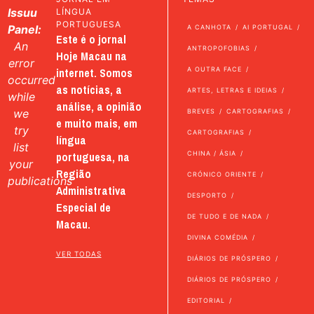
Issuu
LÍNGUA
PORTUGUESA
Panel:
A CANHOTA
AI PORTUGAL
Este é o jornal
An
ANTROPOFOBIAS
Hoje Macau na
error
internet. Somos
A OUTRA FACE
occurred
as notícias, a
ARTES, LETRAS E IDEIAS
while
análise, a opinião
we
BREVES
CARTOGRAFIAS
e muito mais, em
try
CARTOGRAFIAS
língua
list
portuguesa, na
CHINA / ÁSIA
your
Região
CRÓNICO ORIENTE
publications
Administrativa
DESPORTO
Especial de
DE TUDO E DE NADA
Macau.
DIVINA COMÉDIA
VER TODAS
DIÁRIOS DE PRÓSPERO
DIÁRIOS DE PRÓSPERO
EDITORIAL