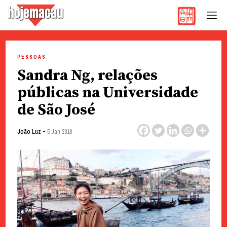
Hoje Macau
Jornal em Língua Portuguesa
Skip
to
PESSOAS
content
Sandra Ng, relações
públicas na Universidade
de São José
-
João Luz
5 Jan 2018