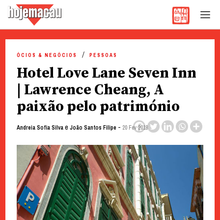
Hoje Macau
Jornal em Língua Portuguesa
Skip
to
ÓCIOS & NEGÓCIOS
PESSOAS
content
Hotel Love Lane Seven Inn
| Lawrence Cheang, A
paixão pelo património
e
-
Andreia Sofia Silva
João Santos Filipe
20 Fev 2018