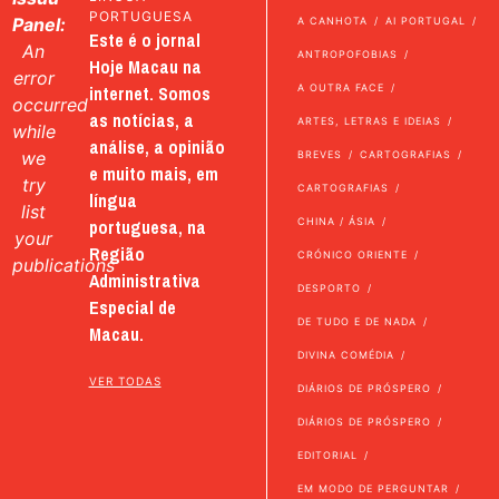
PORTUGUESA
Panel:
A CANHOTA
AI PORTUGAL
Este é o jornal
An
ANTROPOFOBIAS
Hoje Macau na
error
internet. Somos
A OUTRA FACE
occurred
as notícias, a
ARTES, LETRAS E IDEIAS
while
análise, a opinião
we
BREVES
CARTOGRAFIAS
e muito mais, em
try
CARTOGRAFIAS
língua
list
portuguesa, na
CHINA / ÁSIA
your
Região
CRÓNICO ORIENTE
publications
Administrativa
DESPORTO
Especial de
DE TUDO E DE NADA
Macau.
DIVINA COMÉDIA
VER TODAS
DIÁRIOS DE PRÓSPERO
DIÁRIOS DE PRÓSPERO
EDITORIAL
EM MODO DE PERGUNTAR