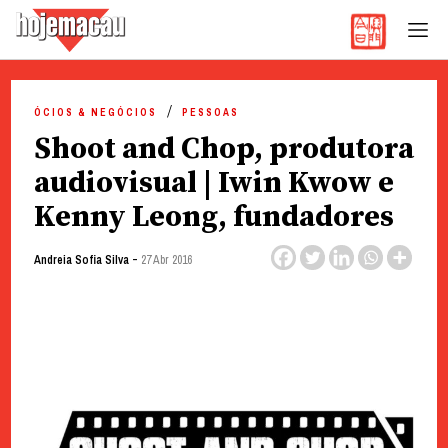
Hoje Macau
Jornal em Língua Portuguesa
Skip
to
ÓCIOS & NEGÓCIOS
PESSOAS
content
Shoot and Chop, produtora
audiovisual | Iwin Kwow e
Kenny Leong, fundadores
-
Andreia Sofia Silva
27 Abr 2016