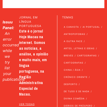
JORNAL EM
TEMAS
Issuu
LÍNGUA
PORTUGUESA
Panel:
A CANHOTA
AI PORTUGAL
Este é o jornal
An
ANTROPOFOBIAS
Hoje Macau na
error
internet. Somos
A OUTRA FACE
occurred
as notícias, a
ARTES, LETRAS E IDEIAS
while
análise, a opinião
we
BREVES
CARTOGRAFIAS
e muito mais, em
try
CARTOGRAFIAS
língua
list
portuguesa, na
CHINA / ÁSIA
your
Região
CRÓNICO ORIENTE
publications
Administrativa
DESPORTO
Especial de
DE TUDO E DE NADA
Macau.
DIVINA COMÉDIA
VER TODAS
DIÁRIOS DE PRÓSPERO