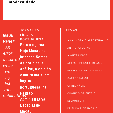
modernidade
JORNAL EM
TEMAS
Issuu
LÍNGUA
PORTUGUESA
Panel:
A CANHOTA
AI PORTUGAL
Este é o jornal
An
ANTROPOFOBIAS
Hoje Macau na
error
internet. Somos
A OUTRA FACE
occurred
as notícias, a
ARTES, LETRAS E IDEIAS
while
análise, a opinião
we
BREVES
CARTOGRAFIAS
e muito mais, em
try
CARTOGRAFIAS
língua
list
portuguesa, na
CHINA / ÁSIA
your
Região
CRÓNICO ORIENTE
publications
Administrativa
DESPORTO
Especial de
DE TUDO E DE NADA
Macau.