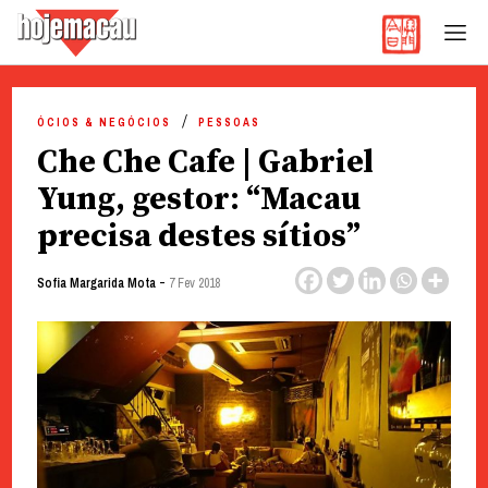
Hoje Macau
Jornal em Língua Portuguesa
Skip
to
ÓCIOS & NEGÓCIOS
PESSOAS
content
Che Che Cafe | Gabriel
Yung, gestor: “Macau
precisa destes sítios”
-
Sofia Margarida Mota
7 Fev 2018