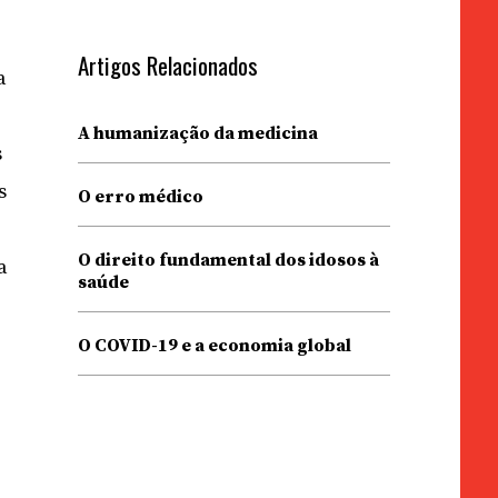
Artigos Relacionados
a
A humanização da medicina
s
s
O erro médico
O direito fundamental dos idosos à
a
saúde
O COVID-19 e a economia global