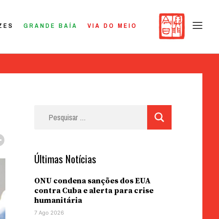
ZES
GRANDE BAÍA
VIA DO MEIO
Pesquisar
por:
Últimas Notícias
ONU condena sanções dos EUA
contra Cuba e alerta para crise
humanitária
7 Ago 2026