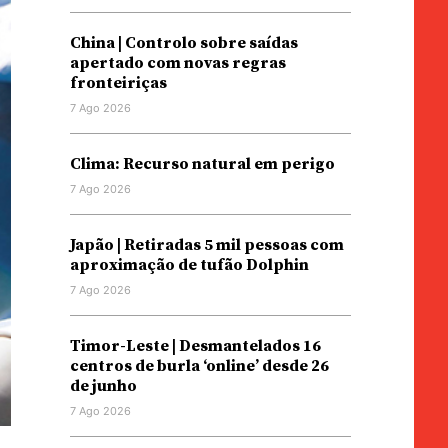
China | Controlo sobre saídas
apertado com novas regras
fronteiriças
7 Ago 2026
Clima: Recurso natural em perigo
7 Ago 2026
Japão | Retiradas 5 mil pessoas com
aproximação de tufão Dolphin
7 Ago 2026
Timor-Leste | Desmantelados 16
centros de burla ‘online’ desde 26
de junho
7 Ago 2026