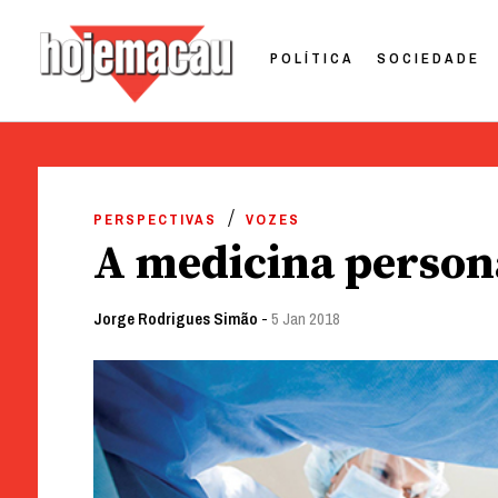
POLÍTICA
SOCIEDADE
Hoje Macau
Jornal em Língua Portuguesa
Skip
to
PERSPECTIVAS
VOZES
content
A medicina person
Jorge Rodrigues Simão
-
5 Jan 2018