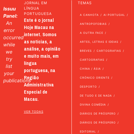
JORNAL EM
TEMAS
Issuu
LÍNGUA
PORTUGUESA
Panel:
A CANHOTA
AI PORTUGAL
Este é o jornal
An
ANTROPOFOBIAS
Hoje Macau na
error
internet. Somos
A OUTRA FACE
occurred
as notícias, a
ARTES, LETRAS E IDEIAS
while
análise, a opinião
we
BREVES
CARTOGRAFIAS
e muito mais, em
try
CARTOGRAFIAS
língua
list
portuguesa, na
CHINA / ÁSIA
your
Região
CRÓNICO ORIENTE
publications
Administrativa
DESPORTO
Especial de
DE TUDO E DE NADA
Macau.
DIVINA COMÉDIA
VER TODAS
DIÁRIOS DE PRÓSPERO
DIÁRIOS DE PRÓSPERO
EDITORIAL