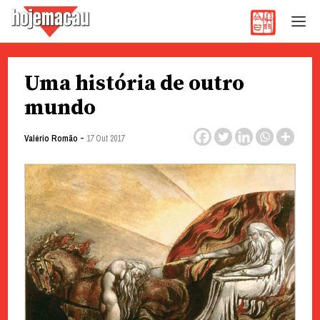
Hoje Macau
Jornal em Língua Portuguesa
Skip
Uma história de outro
to
content
mundo
-
Valério Romão
17 Out 2017