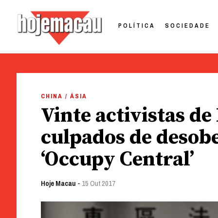
POLÍTICA
SOCIEDADE
Hoje Macau
Jornal em Língua Portuguesa
Skip
to
CHINA / ÁSIA
content
Vinte activistas d
culpados de desob
‘Occupy Central’
Hoje Macau
-
15 Out 2017