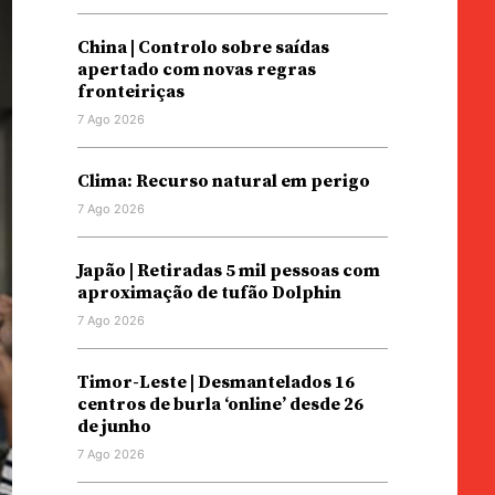
China | Controlo sobre saídas
apertado com novas regras
fronteiriças
7 Ago 2026
Clima: Recurso natural em perigo
7 Ago 2026
Japão | Retiradas 5 mil pessoas com
aproximação de tufão Dolphin
7 Ago 2026
Timor-Leste | Desmantelados 16
centros de burla ‘online’ desde 26
de junho
7 Ago 2026