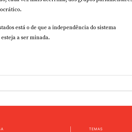
crático.
stados está o de que a independência do sistema
 esteja a ser minada.
SA
TEMAS