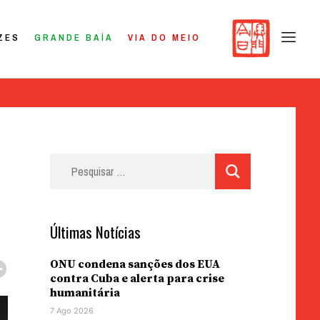
ZES
GRANDE BAÍA
VIA DO MEIO
Pesquisar
por:
Últimas Notícias
ONU condena sanções dos EUA
contra Cuba e alerta para crise
humanitária
7 Ago 2026