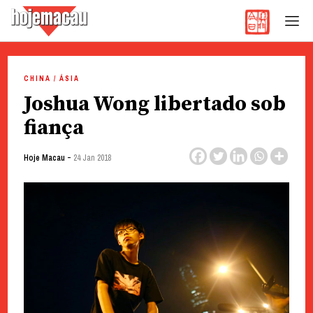
Hoje Macau
Jornal em Língua Portuguesa
Skip
to
CHINA / ÁSIA
content
Joshua Wong libertado sob
fiança
-
Hoje Macau
24 Jan 2018