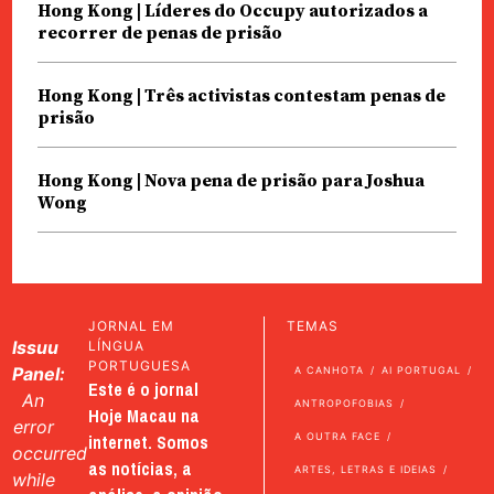
Hong Kong | Líderes do Occupy autorizados a
recorrer de penas de prisão
Hong Kong | Três activistas contestam penas de
prisão
Hong Kong | Nova pena de prisão para Joshua
Wong
JORNAL EM
TEMAS
Issuu
LÍNGUA
PORTUGUESA
Panel:
A CANHOTA
AI PORTUGAL
Este é o jornal
An
ANTROPOFOBIAS
Hoje Macau na
error
internet. Somos
A OUTRA FACE
occurred
as notícias, a
ARTES, LETRAS E IDEIAS
while