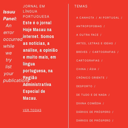
JORNAL EM
TEMAS
Issuu
LÍNGUA
PORTUGUESA
Panel:
A CANHOTA
AI PORTUGAL
Este é o jornal
An
ANTROPOFOBIAS
Hoje Macau na
error
internet. Somos
A OUTRA FACE
occurred
as notícias, a
ARTES, LETRAS E IDEIAS
while
análise, a opinião
we
BREVES
CARTOGRAFIAS
e muito mais, em
try
CARTOGRAFIAS
língua
list
portuguesa, na
CHINA / ÁSIA
your
Região
CRÓNICO ORIENTE
publications
Administrativa
DESPORTO
Especial de
DE TUDO E DE NADA
Macau.
DIVINA COMÉDIA
VER TODAS
DIÁRIOS DE PRÓSPERO
DIÁRIOS DE PRÓSPERO