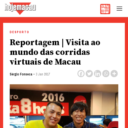
Hoje Macau
Jornal em Língua Portuguesa
Skip
to
DESPORTO
content
Reportagem | Visita ao
mundo das corridas
virtuais de Macau
-
Sérgio Fonseca
3 Jan 2017